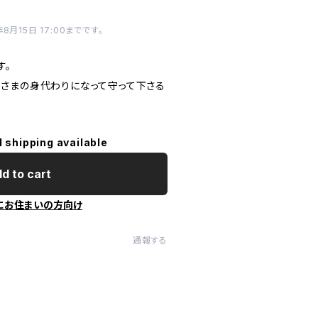
月15日 17:00までです。
す。
さまの身代わりになって守って下さる
l shipping available
d to cart
にお住まいの方向け
通報する