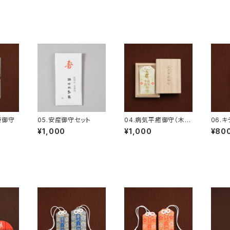
康御守
05.安産御守セット
04.病気平癒御守（木箱
06.
入り）
¥1,000
¥1,000
¥80