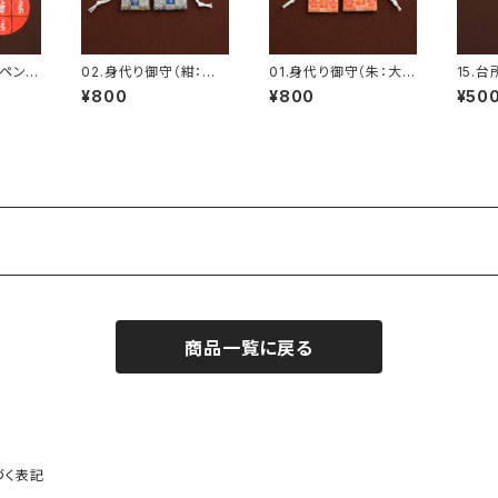
ッペン
02.身代り御守（紺：大5
01.身代り御守（朱：大5
15.
/銀）
cm/小4cm）
cm/小4cm）
¥800
¥800
¥50
商品一覧に戻る
づく表記