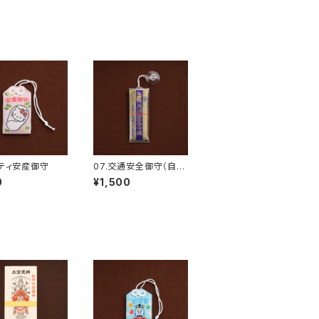
キティ安産御守
07.交通安全御守（自動
車用）
0
¥1,500