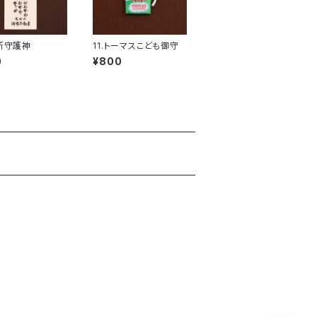
台所守護神
11.トーマスこども御守
0
¥800