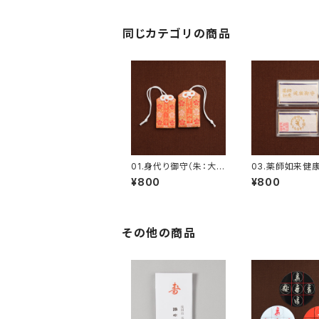
同じカテゴリの商品
01.身代り御守（朱：大5
03.薬師如来健
cm/小4cm）
¥800
¥800
その他の商品