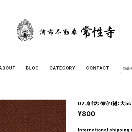
ABOUT
BLOG
CATEGORY
CONTACT
02.身代り御守（紺：大5c
¥800
International shipping 