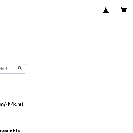
m/小4cm）
available