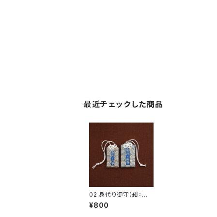
最近チェックした商品
02.身代り御守（紺：大5
cm/小4cm）
¥800