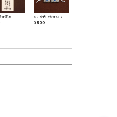
台所守護神
02.身代り御守（紺：大5
cm/小4cm）
0
¥800