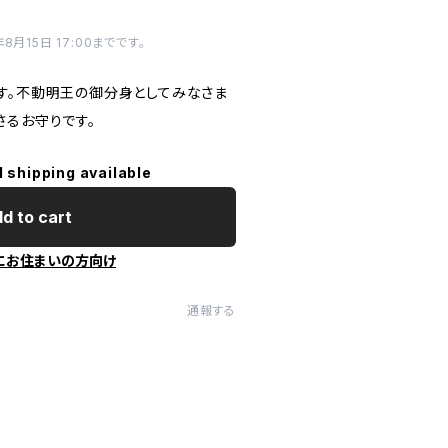
月15日 17:00までです。
す。不動明王の御分身としてみなさま
さるお守りです。
l shipping available
d to cart
にお住まいの方向け
通報する