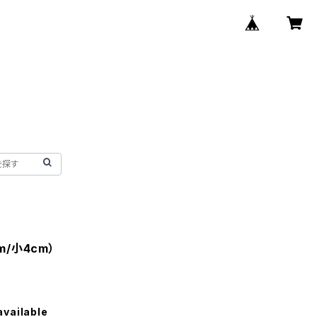
m/小4cm）
available