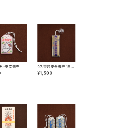
キティ安産御守
07.交通安全御守（自動
車用）
0
¥1,500